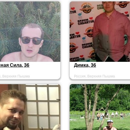
сожалению ответить не могу
ваши сообщения.
ная Сила, 36
Димка, 36
я, Верхняя Пышма
Россия, Верхняя Пышма