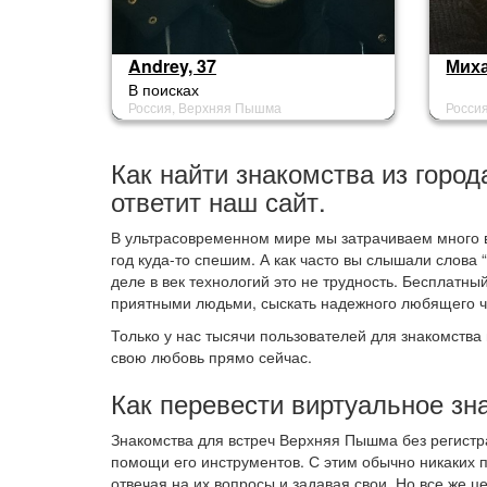
Andrey, 37
Миха
В поисках
Россия, Верхняя Пышма
Росси
Как найти знакомства из горо
ответит наш сайт.
В ультрасовременном мире мы затрачиваем много в
год куда-то спешим. А как часто вы слышали слова 
деле в век технологий это не трудность. Бесплатн
приятными людьми, сыскать надежного любящего че
Только у нас тысячи пользователей для знакомства
свою любовь прямо сейчас.
Как перевести виртуальное зн
Знакомства для встреч Верхняя Пышма без регистр
помощи его инструментов. С этим обычно никаких 
отвечая на их вопросы и задавая свои. Но все же 