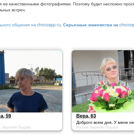
я ее качественными фотографиями. Поэтому будет несложно прос
ьных встреч.
ьного общения на chocoapp.ru
,
Серьезные знакомства на
chocoa
а, 59
Вера, 63
Доброго всем дня. У мене не
я, Верхняя Пышма
Россия, Верхняя Пышма
подключена премиум услуга.