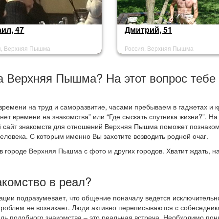
ил, 47
Дмитрий, 51
я, Верхняя Пышма
Россия, Верхняя Пышма
да Верхняя Пышма? На этот вопрос тебе
ремени на труд и саморазвитие, часами пребываем в гаджетах и 
“нет времени на знакомства” или “Где сыскать спутника жизни?”. Н
ый сайт знакомств для отношений Верхняя Пышма поможет познаком
ловека. С которым именно Вы захотите возводить родной очаг.
 в городе Верхняя Пышма с фото и других городов. Хватит ждать, н
акомство в реал?
ации подразумевает, что общение поначалу ведется исключительн
проблем не возникает. Люди активно переписываются с собеседник
цель подобного знакомства – это реальная встреча. Необходимо пон