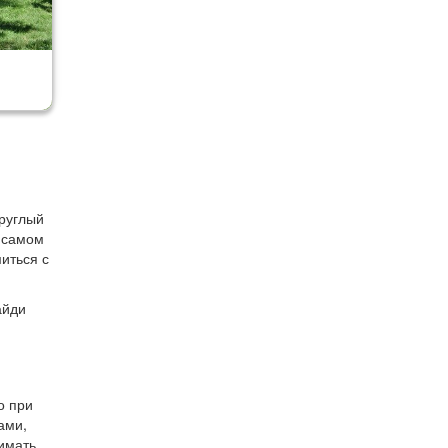
круглый
а самом
иться с
айди
о при
ами,
имать,