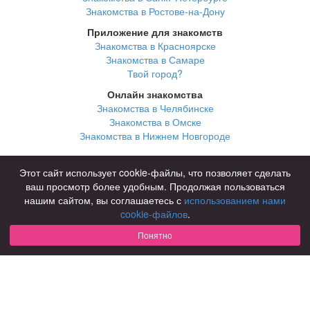
Знакомства в Ростове-на-Дону
Приложение для знакомств
Знакомства в Красноярске
Знакомства в Самаре
Твой город?
Онлайн знакомства
Знакомства в Челябинске
Знакомства в Омске
Знакомства в Нижнем Новгороде
Для чего
Этот сайт использует cookie-файлы, что позволяет сделать
для брака и создания семьи
ваш просмотр более удобным. Продолжая пользоваться
для любви и с/о
нашим сайтом, вы соглашаетесь с
использованием нами
для дружбы
cookie-файлов
.
для взрослых
Понятно
В возрасте
за 40 лет
за 60 лет
для пожилых
С кем