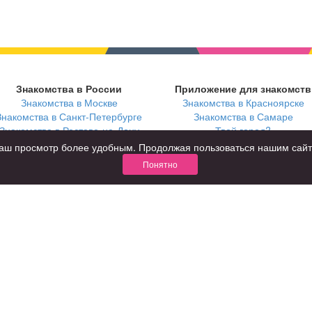
Знакомства в России
Приложение для знакомств
Знакомства в Москве
Знакомства в Красноярске
Знакомства в Санкт-Петербурге
Знакомства в Самаре
Знакомства в Ростове-на-Дону
Твой город?
ь ваш просмотр более удобным. Продолжая пользоваться нашим сай
Понятно
В возрасте
С кем
за 40 лет
с девушками
за 60 лет
с парнями
для пожилых
с фото
КОНФИДЕНЦИАЛЬНОСТЬ
я взрослых
Правила