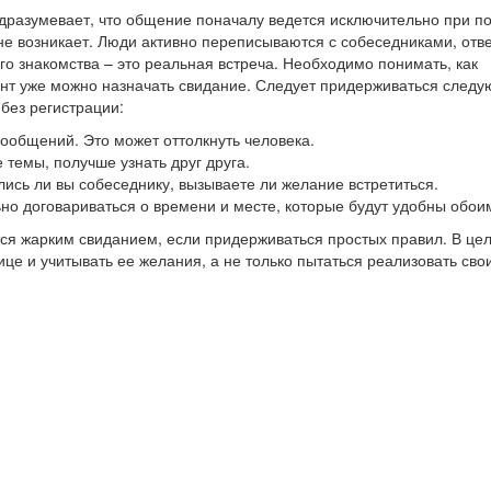
подразумевает, что общение поначалу ведется исключительно при 
не возникает. Люди активно переписываются с собеседниками, отв
го знакомства – это реальная встреча. Необходимо понимать, как
мент уже можно назначать свидание. Следует придерживаться след
 без регистрации:
 сообщений. Это может оттолкнуть человека.
 темы, получше узнать друг друга.
лись ли вы собеседнику, вызываете ли желание встретиться.
ьно договариваться о времени и месте, которые будут удобны обои
ся жарким свиданием, если придерживаться простых правил. В це
е и учитывать ее желания, а не только пытаться реализовать свои