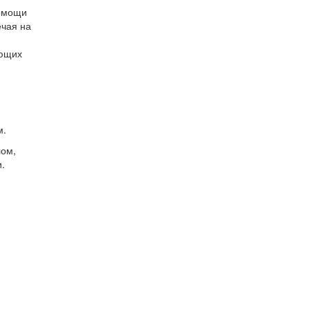
помощи
ечая на
ующих
м.
лом,
.