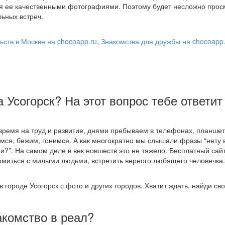
я ее качественными фотографиями. Поэтому будет несложно прос
ьных встреч.
ьств в Москве на chocoapp.ru
,
Знакомства для дружбы на chocoapp.
а Усогорск? На этот вопрос тебе ответи
ремя на труд и развитие, днями пребываем в телефонах, планшет
имся, бежим, гонимся. А как многократно мы слышали фразы “нету
ни?”. На самом деле в век новшеств это не тяжело. Бесплатный сай
омиться с милыми людьми, встретить верного любящего человечка.
в городе Усогорск с фото и других городов. Хватит ждать, найди св
акомство в реал?