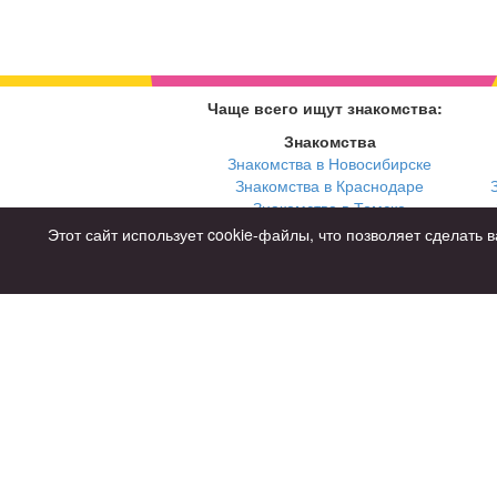
Чаще всего ищут знакомства:
Знакомства
Знакомства в Новосибирске
Знакомства в Краснодаре
Знакомства в Томске
Знакомства в Екатеринбурге
Этот сайт использует cookie-файлы, что позволяет сделат
Для чего
для брака и создания семьи
для любви и с/о
для дружбы
для взрослых
Советы
Знакомства дл