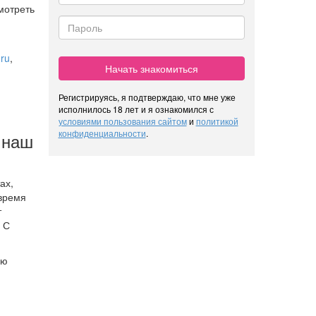
мотреть
ru
,
Начать знакомиться
Регистрируясь, я подтверждаю, что мне уже
исполнилось 18 лет и я ознакомился с
условиями пользования сайтом
и
политикой
конфиденциальности
.
т наш
ах,
 время
т
 С
ою