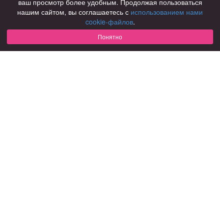
ваш просмотр более удобным. Продолжая пользоваться
нашим сайтом, вы соглашаетесь с
использованием нами
Для чего
cookie-файлов
.
для брака и создания семьи
для любви и с/о
Понятно
для дружбы
для взрослых
В возрасте
за 40 лет
за 60 лет
для пожилых
С кем
с девушками
с парнями
с фото
В стране
Россия
Советы
КОНФИДЕНЦИАЛЬНОСТЬ
Знакомства для взрослых
Правила