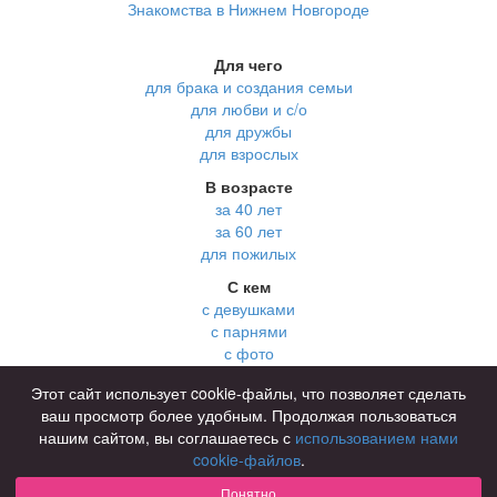
Знакомства в Нижнем Новгороде
Для чего
для брака и создания семьи
для любви и с/о
для дружбы
для взрослых
В возрасте
за 40 лет
за 60 лет
для пожилых
С кем
с девушками
с парнями
с фото
В стране
Этот сайт использует cookie-файлы, что позволяет сделать
Россия
ваш просмотр более удобным. Продолжая пользоваться
нашим сайтом, вы соглашаетесь с
использованием нами
cookie-файлов
.
Советы
КОНФИДЕНЦИАЛЬНОСТЬ
Понятно