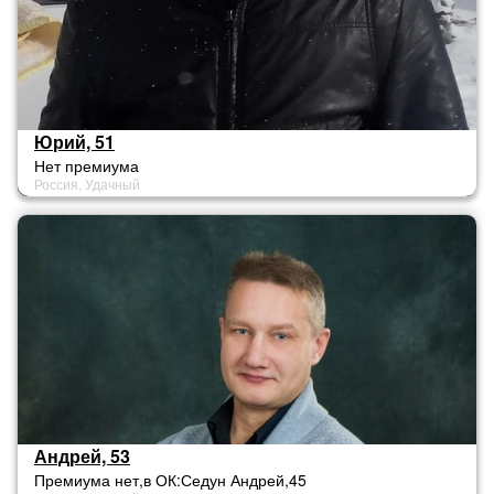
Юрий, 51
Нет премиума
Россия, Удачный
Андрей, 53
Премиума нет,в ОК:Седун Андрей,45