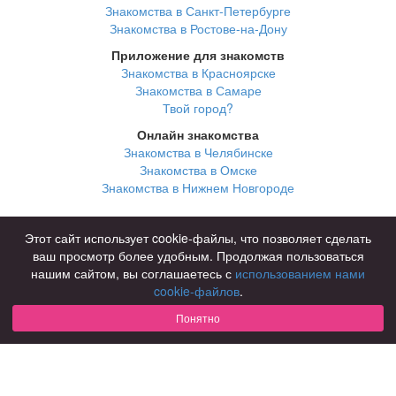
Знакомства в Санкт-Петербурге
Знакомства в Ростове-на-Дону
Приложение для знакомств
Знакомства в Красноярске
Знакомства в Самаре
Твой город?
Онлайн знакомства
Знакомства в Челябинске
Знакомства в Омске
Знакомства в Нижнем Новгороде
Для чего
Этот сайт использует cookie-файлы, что позволяет сделать
для брака и создания семьи
ваш просмотр более удобным. Продолжая пользоваться
для любви и с/о
нашим сайтом, вы соглашаетесь с
использованием нами
для дружбы
cookie-файлов
.
для взрослых
Понятно
В возрасте
за 40 лет
за 60 лет
для пожилых