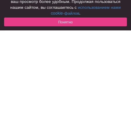
ваш просмотр более удобным. Продолжая пользоваться
нашим сайтом, вы соглашаетесь с
использованием нами
Для чего
cookie-файлов
.
для брака и создания семьи
для любви и с/о
Понятно
для дружбы
для взрослых
В возрасте
за 40 лет
за 60 лет
для пожилых
С кем
с девушками
с парнями
с фото
В стране
Россия
Советы
КОНФИДЕНЦИАЛЬНОСТЬ
Знакомства для взрослых
Правила