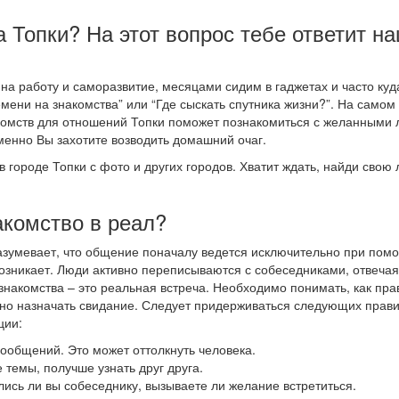
а Топки? На этот вопрос тебе ответит н
 работу и саморазвитие, месяцами сидим в гаджетах и часто куд
мени на знакомства” или “Где сыскать спутника жизни?”. На самом
накомств для отношений Топки поможет познакомиться с желанными
менно Вы захотите возводить домашний очаг.
в городе Топки с фото и других городов. Хватит ждать, найди свою
акомство в реал?
разумевает, что общение поначалу ведется исключительно при пом
озникает. Люди активно переписываются с собеседниками, отвечая
 знакомства – это реальная встреча. Необходимо понимать, как пр
ожно назначать свидание. Следует придерживаться следующих прави
ции:
 сообщений. Это может оттолкнуть человека.
 темы, получше узнать друг друга.
лись ли вы собеседнику, вызываете ли желание встретиться.