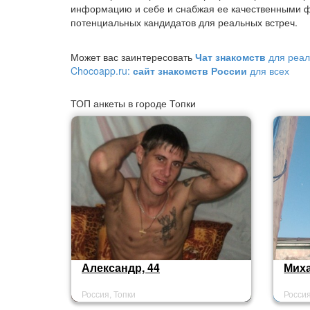
информацию и себе и снабжая ее качественными ф
потенциальных кандидатов для реальных встреч.
Может вас заинтересовать
Чат знакомств
для реал
Chocoapp.ru:
сайт знакомств России
для всех
ТОП анкеты в городе Топки
Александр, 44
Миха
Россия, Топки
Россия