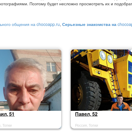
отографиями. Поэтому будет несложно просмотреть их и подобра
ьного общения на chocoapp.ru
,
Серьезные знакомства на
chocoa
ил, 51
Павел, 52
, Топки
Россия, Топки