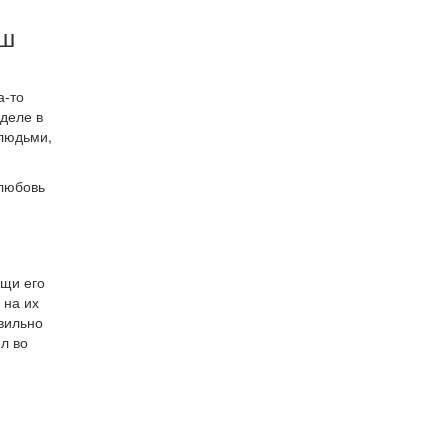
аш
а-то
 деле в
 людьми,
 любовь
ощи его
 на их
авильно
л во