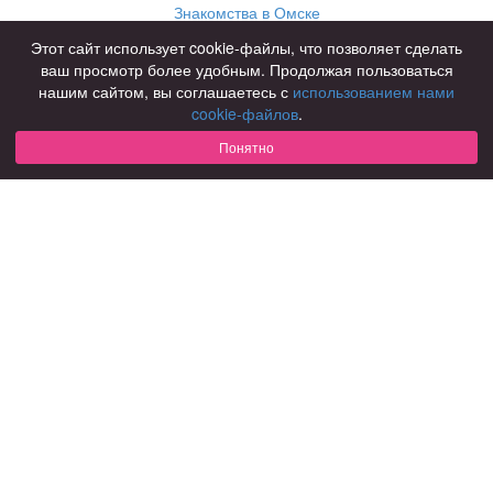
Знакомства в Омске
Знакомства в Нижнем Новгороде
Этот сайт использует cookie-файлы, что позволяет сделать
ваш просмотр более удобным. Продолжая пользоваться
Для чего
нашим сайтом, вы соглашаетесь с
использованием нами
для брака и создания семьи
cookie-файлов
.
для любви и с/о
Понятно
для дружбы
для взрослых
В возрасте
за 40 лет
за 60 лет
для пожилых
С кем
с девушками
с парнями
с фото
В стране
Россия