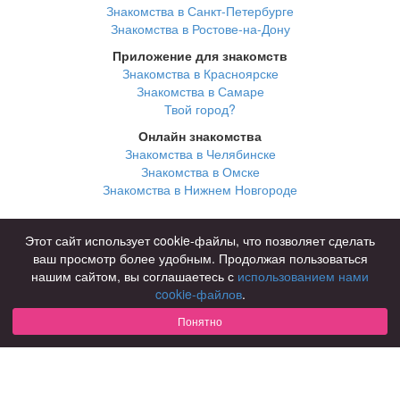
Знакомства в Санкт-Петербурге
Знакомства в Ростове-на-Дону
Приложение для знакомств
Знакомства в Красноярске
Знакомства в Самаре
Твой город?
Онлайн знакомства
Знакомства в Челябинске
Знакомства в Омске
Знакомства в Нижнем Новгороде
Для чего
Этот сайт использует cookie-файлы, что позволяет сделать
для брака и создания семьи
ваш просмотр более удобным. Продолжая пользоваться
для любви и с/о
нашим сайтом, вы соглашаетесь с
использованием нами
для дружбы
cookie-файлов
.
для взрослых
Понятно
В возрасте
за 40 лет
за 60 лет
для пожилых