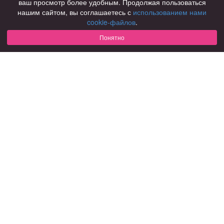
ваш просмотр более удобным. Продолжая пользоваться
нашим сайтом, вы соглашаетесь с
использованием нами
Для чего
cookie-файлов
.
для брака и создания семьи
для любви и с/о
Понятно
для дружбы
для взрослых
В возрасте
за 40 лет
за 60 лет
для пожилых
С кем
с девушками
с парнями
с фото
В стране
Россия
Советы
КОНФИДЕНЦИАЛЬНОСТЬ
Знакомства для взрослых
Правила