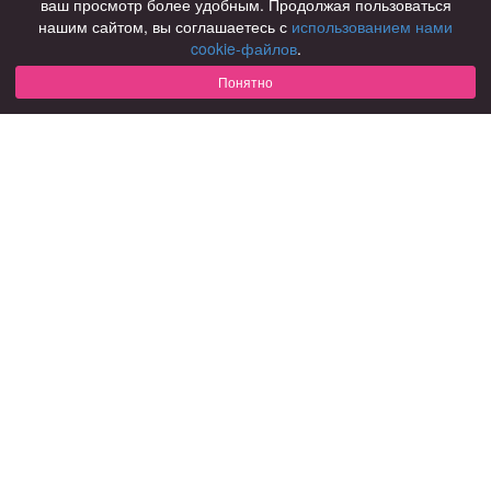
ваш просмотр более удобным. Продолжая пользоваться
нашим сайтом, вы соглашаетесь с
использованием нами
Для чего
cookie-файлов
.
для брака и создания семьи
для любви и с/о
Понятно
для дружбы
для взрослых
В возрасте
за 40 лет
за 60 лет
для пожилых
С кем
с девушками
с парнями
с фото
В стране
Россия
Советы
КОНФИДЕНЦИАЛЬНОСТЬ
Знакомства для взрослых
Правила