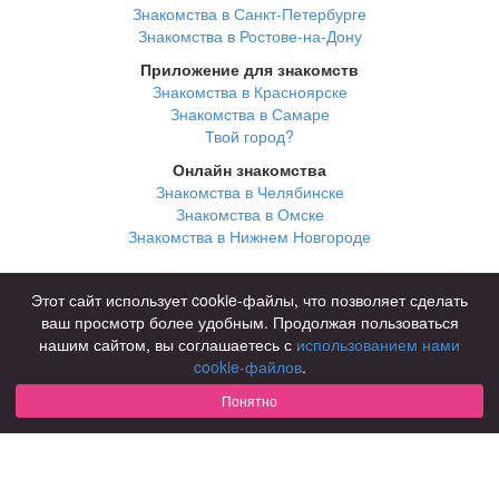
Знакомства в Санкт-Петербурге
Знакомства в Ростове-на-Дону
Приложение для знакомств
Знакомства в Красноярске
Знакомства в Самаре
Твой город?
Онлайн знакомства
Знакомства в Челябинске
Знакомства в Омске
Знакомства в Нижнем Новгороде
Для чего
Этот сайт использует cookie-файлы, что позволяет сделать
для брака и создания семьи
ваш просмотр более удобным. Продолжая пользоваться
для любви и с/о
нашим сайтом, вы соглашаетесь с
использованием нами
для дружбы
cookie-файлов
.
для взрослых
Понятно
В возрасте
за 40 лет
за 60 лет
для пожилых