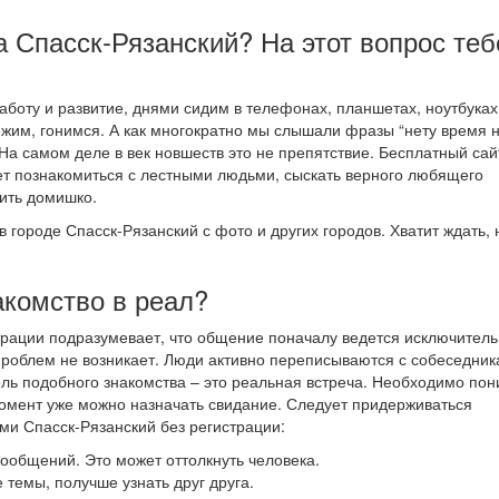
а Спасск-Рязанский? На этот вопрос теб
боту и развитие, днями сидим в телефонах, планшетах, ноутбуках
ежим, гонимся. А как многократно мы слышали фразы “нету время 
 На самом деле в век новшеств это не препятствие. Бесплатный сай
т познакомиться с лестными людьми, сыскать верного любящего
ить домишко.
в городе Спасск-Рязанский с фото и других городов. Хватит ждать,
акомство в реал?
страции подразумевает, что общение поначалу ведется исключитель
проблем не возникает. Люди активно переписываются с собеседник
цель подобного знакомства – это реальная встреча. Необходимо пон
й момент уже можно назначать свидание. Следует придерживаться
и Спасск-Рязанский без регистрации:
 сообщений. Это может оттолкнуть человека.
 темы, получше узнать друг друга.