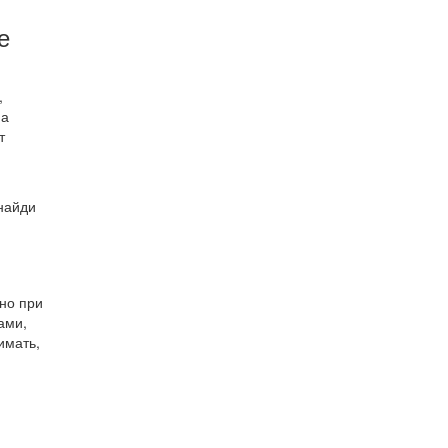
е
,
на
т
 найди
но при
ами,
имать,