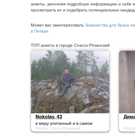
анкеты, заполняя подробную информацию и себе и
просмотреть их и подобрать потенциальных кандид
Может вас заинтересовать
Знакомства для брака на
в Питере
ТОП анкеты в городе Спасск-Рязанский
Nokolay, 43
Дима
в меру упитанный и в самом
Россия, Спасск-Рязанский
Россия
рассвете сил