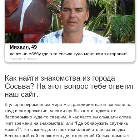
Михаил, 49
да же не ебббу где э та сосьва куда меня комп отправил!
Россия, Сосьва
Там дам что ли много ?
Как найти знакомства из города
Сосьва? На этот вопрос тебе ответит
наш сайт.
В ультрасовременном мире мы транжирим вагон времени на
труд и саморазвитие, часами пребываем в гаджетах и
беспрерывно куда-то спешим. А как часто вы слышали слова
“нет времени на знакомства” или “Где обнаружить спутника
жизни?”. На самом деле в век технологий это не загвоздка.
Бесплатный сайт знакомств для отношений Сосьва поможет