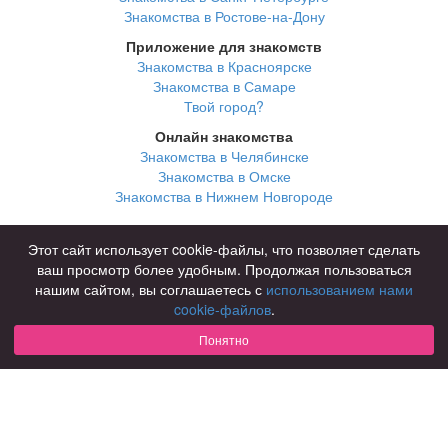
Знакомства в Ростове-на-Дону
Приложение для знакомств
Знакомства в Красноярске
Знакомства в Самаре
Твой город?
Онлайн знакомства
Знакомства в Челябинске
Знакомства в Омске
Знакомства в Нижнем Новгороде
Для чего
Этот сайт использует cookie-файлы, что позволяет сделать
для брака и создания семьи
ваш просмотр более удобным. Продолжая пользоваться
для любви и с/о
нашим сайтом, вы соглашаетесь с
использованием нами
для дружбы
cookie-файлов
.
для взрослых
Понятно
В возрасте
за 40 лет
за 60 лет
для пожилых
С кем