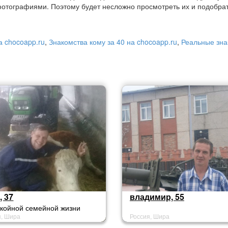
отографиями. Поэтому будет несложно просмотреть их и подобра
а chocoapp.ru
,
Знакомства кому за 40 на chocoapp.ru
,
Реальные зна
, 37
владимир, 55
окойной семейной жизни
я, Шира
Россия, Шира