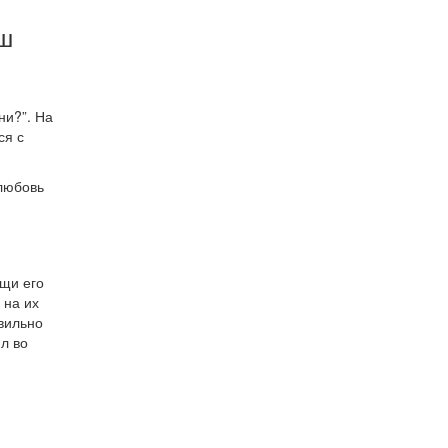
аш
ни?”. На
ся с
 любовь
ощи его
 на их
авильно
л во