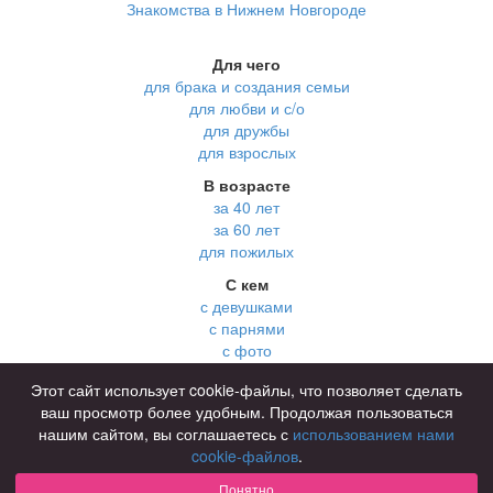
Знакомства в Нижнем Новгороде
Для чего
для брака и создания семьи
для любви и с/о
для дружбы
для взрослых
В возрасте
за 40 лет
за 60 лет
для пожилых
С кем
с девушками
с парнями
с фото
В стране
Этот сайт использует cookie-файлы, что позволяет сделать
Россия
ваш просмотр более удобным. Продолжая пользоваться
нашим сайтом, вы соглашаетесь с
использованием нами
cookie-файлов
.
Советы
КОНФИДЕНЦИАЛЬНОСТЬ
Понятно