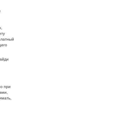
е
х,
ету
платный
щего
найди
но при
ами,
имать,