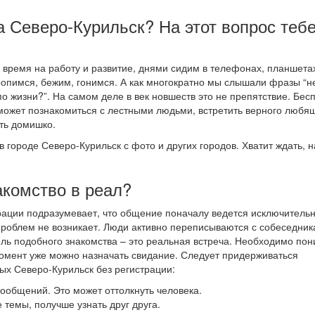
а Северо-Курильск? На этот вопрос теб
время на работу и развитие, днями сидим в телефонах, планшета
оропимся, бежим, гонимся. А как многократно мы слышали фразы “н
по жизни?”. На самом деле в век новшеств это не препятствие. Бес
может познакомиться с лестными людьми, встретить верного любя
ть домишко.
в городе Северо-Курильск с фото и других городов. Хватит ждать, 
акомство в реал?
трации подразумевает, что общение поначалу ведется исключитель
проблем не возникает. Люди активно переписываются с собеседник
цель подобного знакомства – это реальная встреча. Необходимо пон
й момент уже можно назначать свидание. Следует придерживаться
ых Северо-Курильск без регистрации:
 сообщений. Это может оттолкнуть человека.
 темы, получше узнать друг друга.