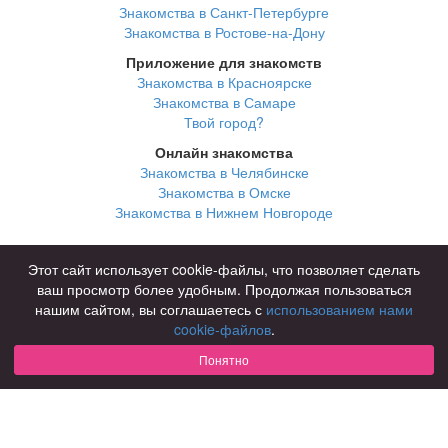
Знакомства в Санкт-Петербурге
Знакомства в Ростове-на-Дону
Приложение для знакомств
Знакомства в Красноярске
Знакомства в Самаре
Твой город?
Онлайн знакомства
Знакомства в Челябинске
Знакомства в Омске
Знакомства в Нижнем Новгороде
Для чего
Этот сайт использует cookie-файлы, что позволяет сделать
для брака и создания семьи
ваш просмотр более удобным. Продолжая пользоваться
для любви и с/о
нашим сайтом, вы соглашаетесь с
использованием нами
для дружбы
cookie-файлов
.
для взрослых
Понятно
В возрасте
за 40 лет
за 60 лет
для пожилых