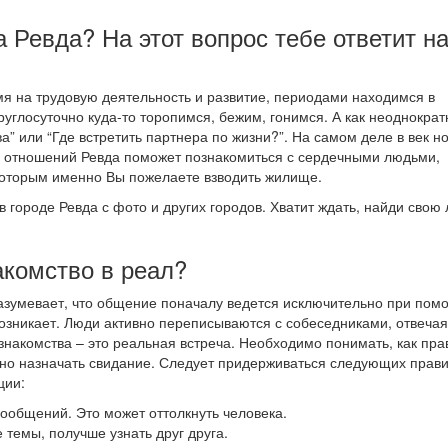
а Ревда? На этот вопрос тебе ответит н
я на трудовую деятельность и развитие, периодами находимся в
углосуточно куда-то торопимся, бежим, гонимся. А как неоднократ
” или “Где встретить партнера по жизни?”. На самом деле в век н
ля отношений Ревда поможет познакомиться с сердечными людьми,
которым именно Вы пожелаете взводить жилище.
в городе Ревда с фото и других городов. Хватит ждать, найди свою
акомство в реал?
разумевает, что общение поначалу ведется исключительно при пом
озникает. Люди активно переписываются с собеседниками, отвечая
 знакомства – это реальная встреча. Необходимо понимать, как пр
ожно назначать свидание. Следует придерживаться следующих прави
ции:
 сообщений. Это может оттолкнуть человека.
 темы, получше узнать друг друга.