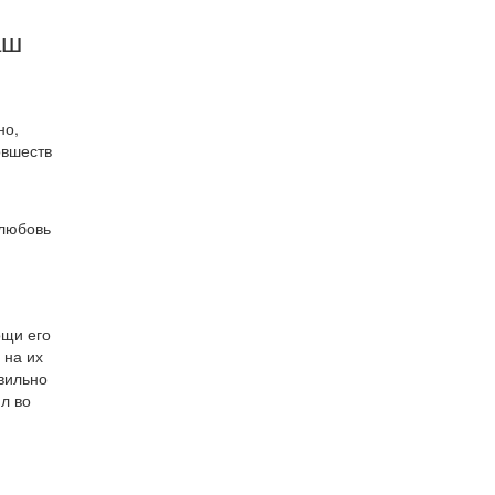
аш
но,
овшеств
 любовь
ощи его
 на их
авильно
л во