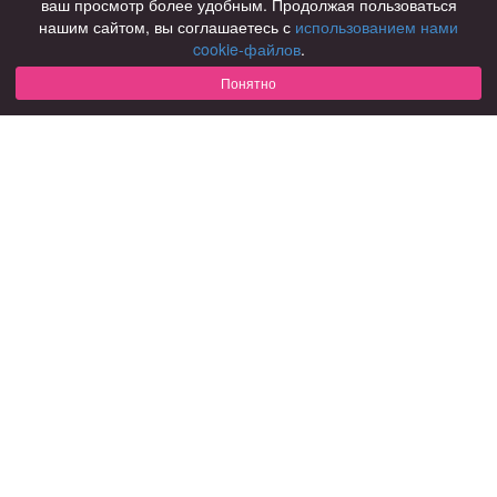
ваш просмотр более удобным. Продолжая пользоваться
нашим сайтом, вы соглашаетесь с
использованием нами
Для чего
cookie-файлов
.
для брака и создания семьи
для любви и с/о
Понятно
для дружбы
для взрослых
В возрасте
за 40 лет
за 60 лет
для пожилых
С кем
с девушками
с парнями
с фото
В стране
Россия
Советы
КОНФИДЕНЦИАЛЬНОСТЬ
Знакомства для взрослых
Правила