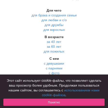
Для чего
для брака и создания семьи
для любви и с/о
для дружбы
для взрослых
В возрасте
за 40 лет
за 60 лет
для пожилых
С кем
с девушками
с парнями
с фото
В стране
Этот сайт использует cookie-файлы, что позволяет сделать
Россия
ваш просмотр более удобным. Продолжая пользоваться
нашим сайтом, вы соглашаетесь с
использованием нами
cookie-файлов
.
Советы
КОНФИДЕНЦИАЛЬНОСТЬ
Понятно
Знакомства для взрослых
Правила