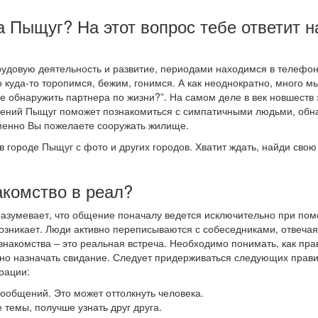
а Пыщуг? На этот вопрос тебе ответит 
удовую деятельность и развитие, периодами находимся в телефон
 куда-то торопимся, бежим, гонимся. А как неоднократно, много м
е обнаружить партнера по жизни?”. На самом деле в век новшеств 
ошений Пыщуг поможет познакомиться с симпатичными людьми, обн
менно Вы пожелаете сооружать жилище.
в городе Пыщуг с фото и других городов. Хватит ждать, найди сво
акомство в реал?
разумевает, что общение поначалу ведется исключительно при по
озникает. Люди активно переписываются с собеседниками, отвечая
 знакомства – это реальная встреча. Необходимо понимать, как пр
ожно назначать свидание. Следует придерживаться следующих прави
рации:
 сообщений. Это может оттолкнуть человека.
 темы, получше узнать друг друга.