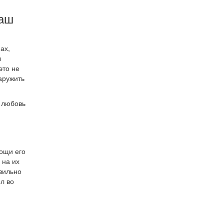
наш
ах,
ы
это не
аружить
ю любовь
мощи его
 на их
авильно
л во