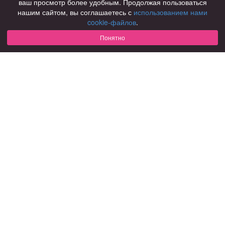
ваш просмотр более удобным. Продолжая пользоваться
нашим сайтом, вы соглашаетесь с
использованием нами
Для чего
cookie-файлов
.
для брака и создания семьи
для любви и с/о
Понятно
для дружбы
для взрослых
В возрасте
за 40 лет
за 60 лет
для пожилых
С кем
с девушками
с парнями
с фото
В стране
Россия
Советы
КОНФИДЕНЦИАЛЬНОСТЬ
Знакомства для взрослых
Правила