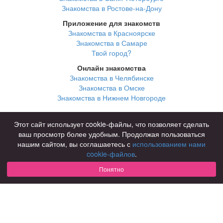
Знакомства в Ростове-на-Дону
Приложение для знакомств
Знакомства в Красноярске
Знакомства в Самаре
Твой город?
Онлайн знакомства
Знакомства в Челябинске
Знакомства в Омске
Знакомства в Нижнем Новгороде
Для чего
Этот сайт использует cookie-файлы, что позволяет сделать
для брака и создания семьи
ваш просмотр более удобным. Продолжая пользоваться
для любви и с/о
нашим сайтом, вы соглашаетесь с
использованием нами
для дружбы
cookie-файлов
.
для взрослых
Понятно
В возрасте
за 40 лет
за 60 лет
для пожилых
С кем