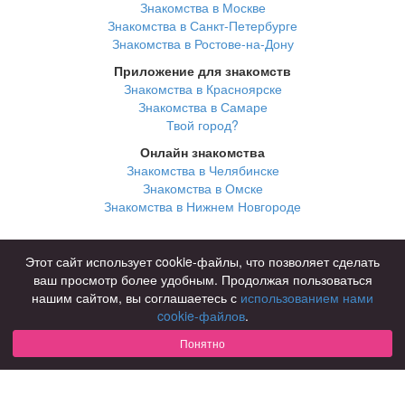
Знакомства в Москве
Знакомства в Санкт-Петербурге
Знакомства в Ростове-на-Дону
Приложение для знакомств
Знакомства в Красноярске
Знакомства в Самаре
Твой город?
Онлайн знакомства
Знакомства в Челябинске
Знакомства в Омске
Знакомства в Нижнем Новгороде
Для чего
Этот сайт использует cookie-файлы, что позволяет сделать
для брака и создания семьи
ваш просмотр более удобным. Продолжая пользоваться
для любви и с/о
нашим сайтом, вы соглашаетесь с
использованием нами
для дружбы
cookie-файлов
.
для взрослых
Понятно
В возрасте
за 40 лет
за 60 лет
для пожилых