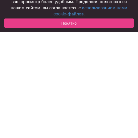
ваш просмотр более удобным. Продолжая пользоваться
нашим сайтом, вы соглашаетесь с
использованием нами
Для чего
cookie-файлов
.
для брака и создания семьи
для любви и с/о
Понятно
для дружбы
для взрослых
В возрасте
за 40 лет
за 60 лет
для пожилых
С кем
с девушками
с парнями
с фото
В стране
Россия
Советы
КОНФИДЕНЦИАЛЬНОСТЬ
Знакомства для взрослых
Правила