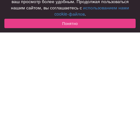
ваш просмотр более удобным. Продолжая пользоваться
нашим сайтом, вы соглашаетесь с
использованием нами
Для чего
cookie-файлов
.
для брака и создания семьи
для любви и с/о
Понятно
для дружбы
для взрослых
В возрасте
за 40 лет
за 60 лет
для пожилых
С кем
с девушками
с парнями
с фото
В стране
Россия
Советы
КОНФИДЕНЦИАЛЬНОСТЬ
Знакомства для взрослых
Правила