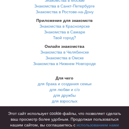
Знакомства в Санкт-Петербурге
Знакомства в Ростове-на-Дону
Приложение для знакомств
Знакомства в Красноярске
Знакомства в Самаре
Твой город?
Онлайн знакомства
Знакомства в Челябинске
Знакомства в Омске
Знакомства в Нижнем Новгороде
Для чего
для брака и создания семьи
для любви и с/о
для дружбы
для взрослых
В возрасте
Этот сайт использует cookie-файлы, что позволяет сделать
за 40 лет
ваш просмотр более удобным. Продолжая пользоваться
за 60 лет
нашим сайтом, вы соглашаетесь с
использованием нами
для пожилых