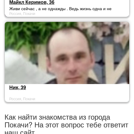
Майкл Керимов, 36
Живи сейчас , а не однажды . Ведь жизнь одна и не
Россия, Покачи
даётся дважды
Ник, 39
Россия, Покачи
Как найти знакомства из города
Покачи? На этот вопрос тебе ответит
наш сайт.