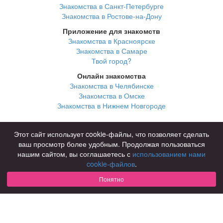
Знакомства в Санкт-Петербурге
Знакомства в Ростове-на-Дону
Приложение для знакомств
Знакомства в Красноярске
Знакомства в Самаре
Твой город?
Онлайн знакомства
Знакомства в Челябинске
Знакомства в Омске
Знакомства в Нижнем Новгороде
Для чего
Этот сайт использует cookie-файлы, что позволяет сделать
для брака и создания семьи
ваш просмотр более удобным. Продолжая пользоваться
для любви и с/о
нашим сайтом, вы соглашаетесь с
использованием нами
для дружбы
cookie-файлов
.
для взрослых
Понятно
В возрасте
за 40 лет
за 60 лет
для пожилых