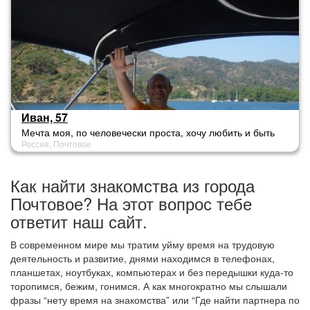
Иван, 57
Мечта моя, по человечески проста, хочу любить и быть
Россия, Почтовое
любимым, дарить любовь, тепло, цветы. Быть честным,
преданным, единым, ЛЮБИТЬ И ПОЛУЧАТЬ ЛЮБОВЬ.
Как найти знакомства из города
Почтовое? На этот вопрос тебе
ответит наш сайт.
В современном мире мы тратим уйму время на трудовую
деятельность и развитие, днями находимся в телефонах,
планшетах, ноутбуках, компьютерах и без передышки куда-то
торопимся, бежим, гонимся. А как многократно мы слышали
фразы “нету время на знакомства” или “Где найти партнера по