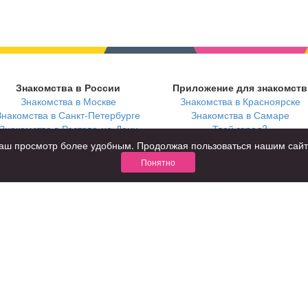
Знакомства в России
Приложение для знакомств
Знакомства в Москве
Знакомства в Красноярске
Знакомства в Санкт-Петербурге
Знакомства в Самаре
Знакомства в Ростове-на-Дону
Твой город?
ь ваш просмотр более удобным. Продолжая пользоваться нашим сай
Понятно
В возрасте
С кем
за 40 лет
с девушками
за 60 лет
с парнями
для пожилых
с фото
КОНФИДЕНЦИАЛЬНОСТЬ
я взрослых
Правила