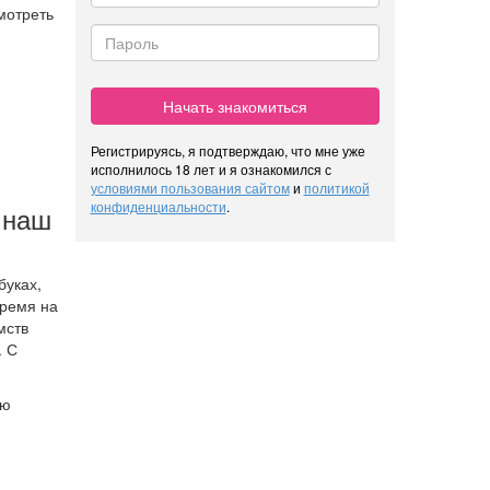
мотреть
Начать знакомиться
Регистрируясь, я подтверждаю, что мне уже
исполнилось 18 лет и я ознакомился с
условиями пользования сайтом
и
политикой
конфиденциальности
.
 наш
буках,
время на
мств
. С
ою