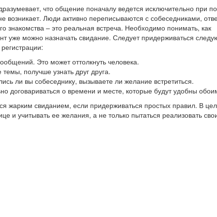
одразумевает, что общение поначалу ведется исключительно при 
не возникает. Люди активно переписываются с собеседниками, отв
го знакомства – это реальная встреча. Необходимо понимать, как
мент уже можно назначать свидание. Следует придерживаться след
 регистрации:
 сообщений. Это может оттолкнуть человека.
 темы, получше узнать друг друга.
лись ли вы собеседнику, вызываете ли желание встретиться.
ьно договариваться о времени и месте, которые будут удобны обои
я жарким свиданием, если придерживаться простых правил. В цел
е и учитывать ее желания, а не только пытаться реализовать свои