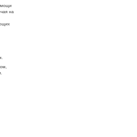
помощи
ечая на
ующих
м.
ом,
.