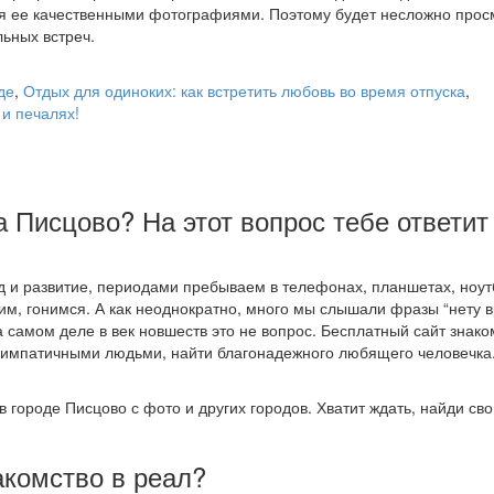
я ее качественными фотографиями. Поэтому будет несложно прос
ьных встреч.
де
,
Отдых для одиноких: как встретить любовь во время отпуска
,
 и печалях!
а Писцово? На этот вопрос тебе ответит
 и развитие, периодами пребываем в телефонах, планшетах, ноут
им, гонимся. А как неоднократно, много мы слышали фразы “нету 
а самом деле в век новшеств это не вопрос. Бесплатный сайт знако
симпатичными людьми, найти благонадежного любящего человечка
в городе Писцово с фото и других городов. Хватит ждать, найди св
акомство в реал?