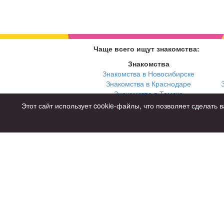
Чаще всего ищут знакомства:
Знакомства
Знакомства в Новосибирске
Знакомства в Краснодаре
Знакомства в Томске
Знакомства в Екатеринбурге
Этот сайт использует cookie-файлы, что позволяет сделат
Для чего
для брака и создания семьи
для любви и с/о
для дружбы
для взрослых
Советы
Знакомства дл