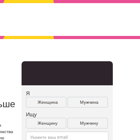
Я
льше
Женщина
Мужчина
Ищу
Женщину
Мужчину
и
омства
ую