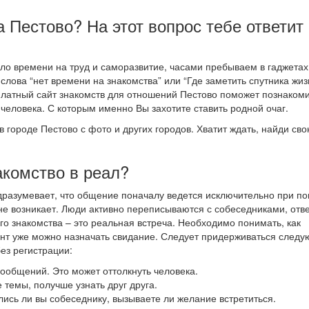
а Пестово? На этот вопрос тебе ответит
о времени на труд и саморазвитие, часами пребываем в гаджетах
слова “нет времени на знакомства” или “Где заметить спутника жиз
платный сайт знакомств для отношений Пестово поможет познакоми
еловека. С которым именно Вы захотите ставить родной очаг.
в городе Пестово с фото и других городов. Хватит ждать, найди св
акомство в реал?
одразумевает, что общение поначалу ведется исключительно при п
не возникает. Люди активно переписываются с собеседниками, отв
го знакомства – это реальная встреча. Необходимо понимать, как
мент уже можно назначать свидание. Следует придерживаться след
ез регистрации:
 сообщений. Это может оттолкнуть человека.
 темы, получше узнать друг друга.
лись ли вы собеседнику, вызываете ли желание встретиться.