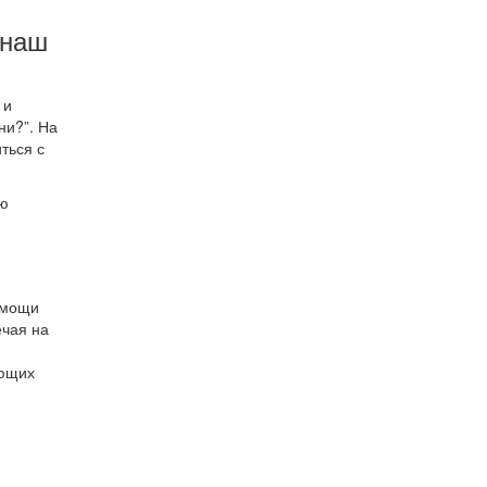
 наш
 и
ни?”. На
ться с
ою
омощи
ечая на
ующих