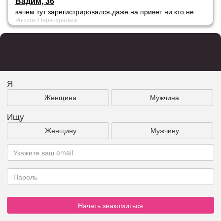
Вадим, 36
зачем тут зарегистрировался,даже на привет ни кто не
Россия, Первоуральск
отвечает(,может вк?Аймурзин Вадим))
Я
Женщина
Мужчина
Ищу
Женщину
Мужчину
Начать знакомиться