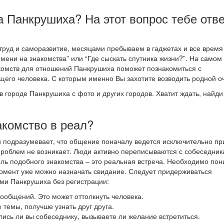
а Панкрушиха? На этот вопрос тебе отв
руд и саморазвитие, месяцами пребываем в гаджетах и все время 
мени на знакомства” или “Где сыскать спутника жизни?”. На самом
акомств для отношений Панкрушиха поможет познакомиться с
его человека. С которым именно Вы захотите возводить родной оч
в городе Панкрушиха с фото и других городов. Хватит ждать, найди
акомство в реал?
и подразумевает, что общение поначалу ведется исключительно пр
проблем не возникает. Люди активно переписываются с собеседник
цель подобного знакомства – это реальная встреча. Необходимо пон
й момент уже можно назначать свидание. Следует придерживаться
ми Панкрушиха без регистрации:
 сообщений. Это может оттолкнуть человека.
 темы, получше узнать друг друга.
лись ли вы собеседнику, вызываете ли желание встретиться.