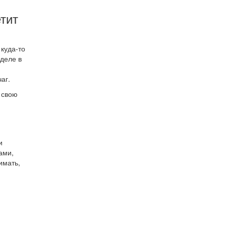
етит
куда-то
 деле в
аг.
 свою
и
ами,
имать,