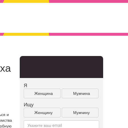
иха
Я
Женщина
Мужчина
Ищу
Женщину
Мужчину
ься и
омства
робную