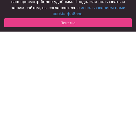
ваш просмотр более удобным. Продолжая пользоваться
нашим сайтом, вы соглашаетесь с
использованием нами
Для чего
cookie-файлов
.
для брака и создания семьи
для любви и с/о
Понятно
для дружбы
для взрослых
В возрасте
за 40 лет
за 60 лет
для пожилых
С кем
с девушками
с парнями
с фото
В стране
Россия
Советы
КОНФИДЕНЦИАЛЬНОСТЬ
Знакомства для взрослых
Правила