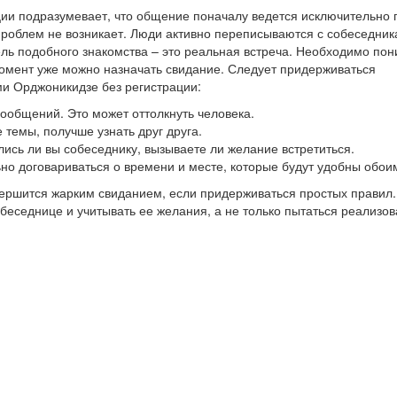
ции подразумевает, что общение поначалу ведется исключительно 
проблем не возникает. Люди активно переписываются с собеседник
цель подобного знакомства – это реальная встреча. Необходимо пон
й момент уже можно назначать свидание. Следует придерживаться
и Орджоникидзе без регистрации:
 сообщений. Это может оттолкнуть человека.
 темы, получше узнать друг друга.
лись ли вы собеседнику, вызываете ли желание встретиться.
ьно договариваться о времени и месте, которые будут удобны обои
ершится жарким свиданием, если придерживаться простых правил.
еседнице и учитывать ее желания, а не только пытаться реализов