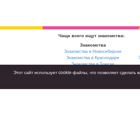
Чаще всего ищут знакомства:
Знакомства
Знакомства в Новосибирске
Знакомства в Краснодаре
Знакомства в Томске
Знакомства в Екатеринбурге
Этот сайт использует cookie-файлы, что позволяет сделат
Для чего
для брака и создания семьи
для любви и с/о
для дружбы
для взрослых
Советы
Знакомства дл