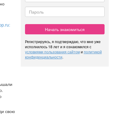
жно
p.ru:
Начать знакомиться
Регистрируясь, я подтверждаю, что мне уже
исполнилось 18 лет и я ознакомился с
условиями пользования сайтом
и
политикой
конфиденциальности
.
лышали
о.
о
йди свою