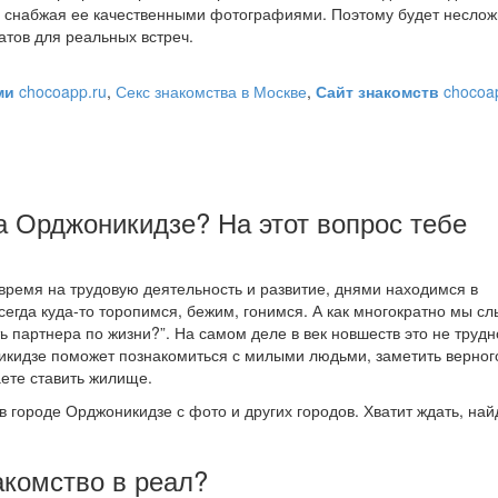
 снабжая ее качественными фотографиями. Поэтому будет несло
атов для реальных встреч.
ами
chocoapp.ru
,
Секс знакомства в Москве
,
Сайт знакомств
chocoap
да Орджоникидзе? На этот вопрос тебе
ремя на трудовую деятельность и развитие, днями находимся в
сегда куда-то торопимся, бежим, гонимся. А как многократно мы с
ь партнера по жизни?”. На самом деле в век новшеств это не трудн
икидзе поможет познакомиться с милыми людьми, заметить верног
ете ставить жилище.
в городе Орджоникидзе с фото и других городов. Хватит ждать, на
акомство в реал?