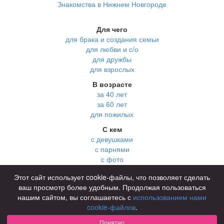
Знакомства в Нижнем Новгороде
Для чего
для брака и создания семьи
для любви и с/о
для дружбы
для взрослых
В возрасте
за 40 лет
за 60 лет
для пожилых
С кем
с девушками
с парнями
с фото
В стране
Этот сайт использует cookie-файлы, что позволяет сделать
Россия
ваш просмотр более удобным. Продолжая пользоваться
нашим сайтом, вы соглашаетесь с
использованием нами
cookie-файлов
.
Советы
КОНФИДЕНЦИАЛЬНОСТЬ
Понятно