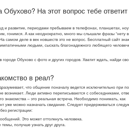
а Обухово? На этот вопрос тебе ответит
д и развитие, периодами пребываем в телефонах, планшетах, ноу
им, гонимся. А как неоднократно, много мы слышали фразы “нету 
 На самом деле в век новшеств это не вопрос. Бесплатный сайт зна
симпатичными людьми, сыскать благонадежного любящего человечк
в городе Обухово с фото и других городов. Хватит ждать, найди св
акомство в реал?
одразумевает, что общение поначалу ведется исключительно при 
не возникает. Люди активно переписываются с собеседниками, отв
го знакомства – это реальная встреча. Необходимо понимать, как
мент уже можно назначать свидание. Следует придерживаться след
без регистрации:
 сообщений. Это может оттолкнуть человека.
 темы, получше узнать друг друга.