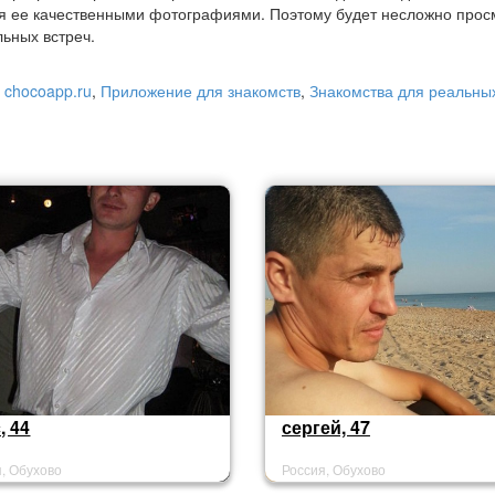
я ее качественными фотографиями. Поэтому будет несложно прос
ьных встреч.
 chocoapp.ru
,
Приложение для знакомств
,
Знакомства для реальных
, 44
сергей, 47
я, Обухово
Россия, Обухово