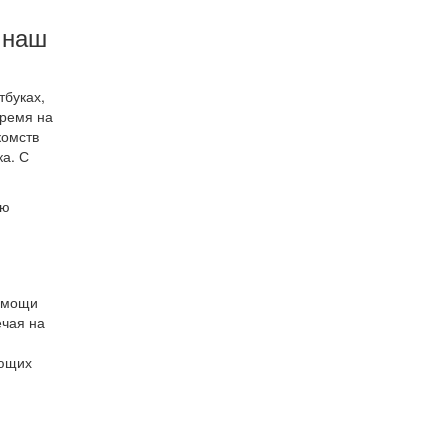
 наш
тбуках,
время на
комств
а. С
ою
помощи
ечая на
ующих