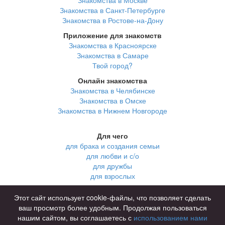
Знакомства в Санкт-Петербурге
Знакомства в Ростове-на-Дону
Приложение для знакомств
Знакомства в Красноярске
Знакомства в Самаре
Твой город?
Онлайн знакомства
Знакомства в Челябинске
Знакомства в Омске
Знакомства в Нижнем Новгороде
Для чего
для брака и создания семьи
для любви и с/о
для дружбы
для взрослых
В возрасте
Этот сайт использует cookie-файлы, что позволяет сделать
за 40 лет
ваш просмотр более удобным. Продолжая пользоваться
за 60 лет
нашим сайтом, вы соглашаетесь с
использованием нами
для пожилых