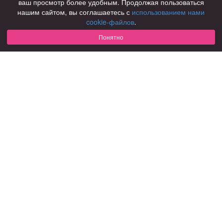
ваш просмотр более удобным. Продолжая пользоваться
нашим сайтом, вы соглашаетесь с
использованием нами
Для чего
cookie-файлов
.
для брака и создания семьи
для любви и с/о
Понятно
для дружбы
для взрослых
В возрасте
за 40 лет
за 60 лет
для пожилых
С кем
с девушками
с парнями
с фото
В стране
Россия
Советы
КОНФИДЕНЦИАЛЬНОСТЬ
Знакомства для взрослых
Правила