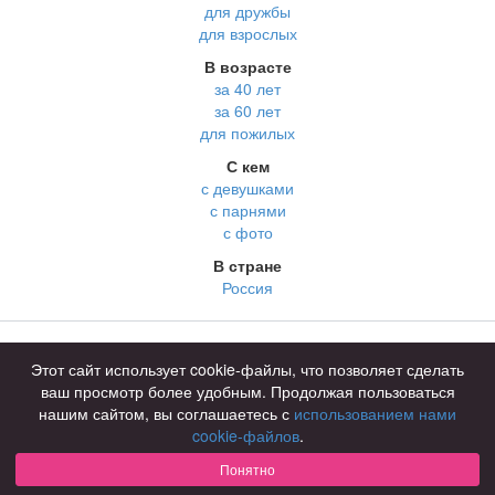
для дружбы
для взрослых
В возрасте
за 40 лет
за 60 лет
для пожилых
С кем
с девушками
с парнями
с фото
В стране
Россия
Советы
КОНФИДЕНЦИАЛЬНОСТЬ
Этот сайт использует cookie-файлы, что позволяет сделать
Знакомства для взрослых
Правила
ваш просмотр более удобным. Продолжая пользоваться
Онлайн знакомства
Как оплатить
нашим сайтом, вы соглашаетесь с
использованием нами
cookie-файлов
.
Знакомства в Москве
Техническая поддержка
Понятно