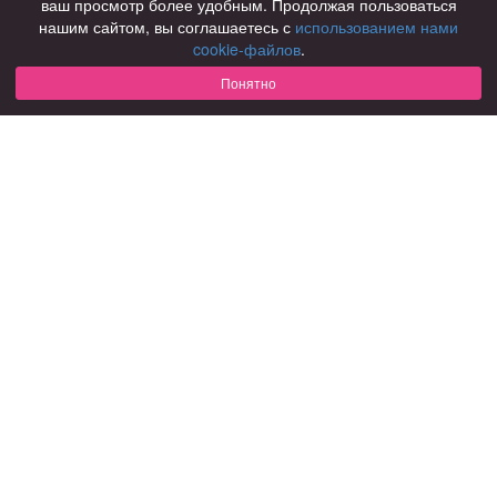
ваш просмотр более удобным. Продолжая пользоваться
нашим сайтом, вы соглашаетесь с
использованием нами
Для чего
cookie-файлов
.
для брака и создания семьи
для любви и с/о
Понятно
для дружбы
для взрослых
В возрасте
за 40 лет
за 60 лет
для пожилых
С кем
с девушками
с парнями
с фото
В стране
Россия
Советы
КОНФИДЕНЦИАЛЬНОСТЬ
Знакомства для взрослых
Правила