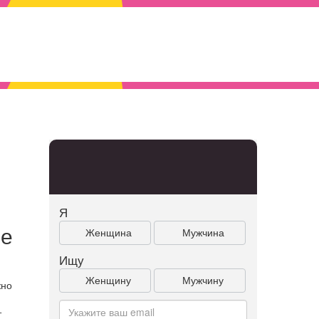
Я
ше
Женщина
Мужчина
Ищу
Женщину
Мужчину
жно
т