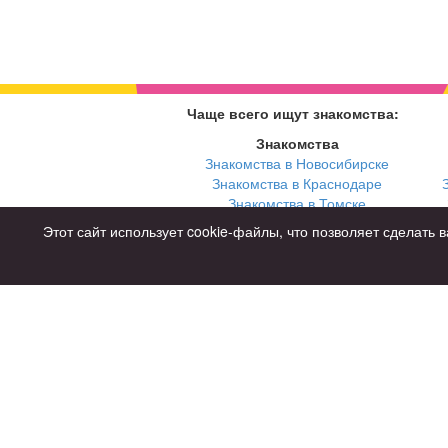
Чаще всего ищут знакомства:
Знакомства
Знакомства в Новосибирске
Знакомства в Краснодаре
Знакомства в Томске
Знакомства в Екатеринбурге
Этот сайт использует cookie-файлы, что позволяет сделат
Для чего
для брака и создания семьи
для любви и с/о
для дружбы
для взрослых
Советы
Знакомства дл