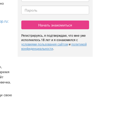
жно
p.ru:
Начать знакомиться
Регистрируясь, я подтверждаю, что мне уже
исполнилось 18 лет и я ознакомился с
условиями пользования сайтом
и
политикой
конфиденциальности
.
х,
 время
йт
вечка.
ди свою