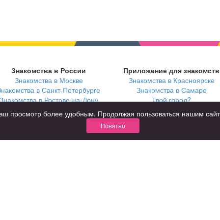
Знакомства в России
Приложение для знакомств
Знакомства в Москве
Знакомства в Красноярске
Знакомства в Санкт-Петербурге
Знакомства в Самаре
Знакомства в Ростове-на-Дону
Твой город?
ь ваш просмотр более удобным. Продолжая пользоваться нашим сай
Понятно
В возрасте
С кем
за 40 лет
с девушками
за 60 лет
с парнями
для пожилых
с фото
КОНФИДЕНЦИАЛЬНОСТЬ
я взрослых
Правила