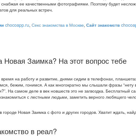
 снабжая ее качественными фотографиями. Поэтому будет несло
атов для реальных встреч.
ами
chocoapp.ru
,
Секс знакомства в Москве
,
Сайт знакомств
chocoap
а Новая Заимка? На этот вопрос тебе
ремя на работу и развитие, днями сидим в телефонах, планшета
имся, бежим, гонимся. А как многократно мы слышали фразы “нету
и?”. На самом деле в век новшеств это не загвоздка. Бесплатный са
знакомиться с лестными людьми, заметить верного любящего чело
в городе Новая Заимка с фото и других городов. Хватит ждать, най
акомство в реал?