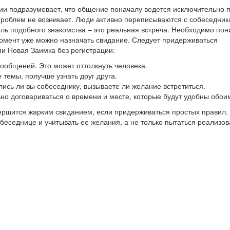
ции подразумевает, что общение поначалу ведется исключительно 
проблем не возникает. Люди активно переписываются с собеседник
цель подобного знакомства – это реальная встреча. Необходимо пон
й момент уже можно назначать свидание. Следует придерживаться
и Новая Заимка без регистрации:
 сообщений. Это может оттолкнуть человека.
 темы, получше узнать друг друга.
лись ли вы собеседнику, вызываете ли желание встретиться.
ьно договариваться о времени и месте, которые будут удобны обои
ершится жарким свиданием, если придерживаться простых правил.
еседнице и учитывать ее желания, а не только пытаться реализов