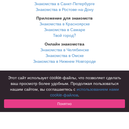
Знакомства в Санкт-Петербурге
Знакомства в Ростове-на-Дону
Приложение для знакомств
Знакомства в Красноярске
Знакомства в Самаре
Твой город?
Онлайн знакомства
Знакомства в Челябинске
Знакомства в Омске
Знакомства в Нижнем Новгороде
Для чего
Этот сайт использует cookie-файлы, что позволяет сделать
для брака и создания семьи
ваш просмотр более удобным. Продолжая пользоваться
для любви и с/о
нашим сайтом, вы соглашаетесь с
использованием нами
для дружбы
cookie-файлов
.
для взрослых
Понятно
В возрасте
за 40 лет
за 60 лет
для пожилых