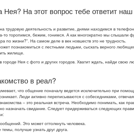
а Нея? На этот вопрос тебе ответит наш
а трудовую деятельность и развитие, днями находимся в телефон
да-то торопимся, бежим, гонимся. А как многократно мы слышали 
ра по жизни?”. На самом деле в век новшеств это не трудность.
может познакомиться с лестными людьми, сыскать верного любяще
дить жилище.
в городе Нея с фото и других городов. Хватит ждать, найди свою л
акомство в реал?
зумевает, что общение поначалу ведется исключительно при помощ
озникает. Люди активно переписываются с собеседниками, отвечая
 знакомства – это реальная встреча. Необходимо понимать, как пр
ожно назначать свидание. Следует придерживаться следующих прави
и:
 сообщений. Это может оттолкнуть человека.
 темы, получше узнать друг друга.