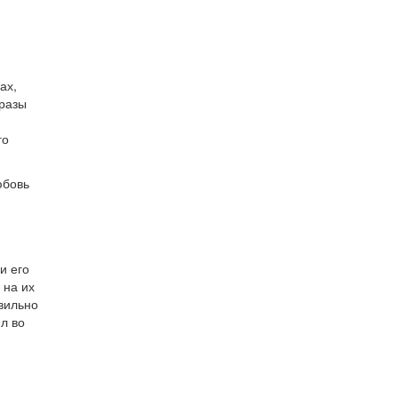
ах,
фразы
го
юбовь
и его
 на их
авильно
л во