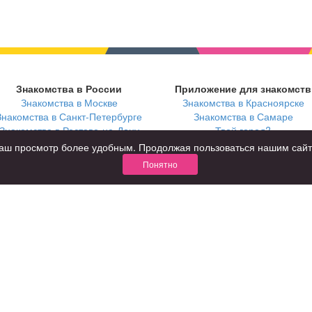
Знакомства в России
Приложение для знакомств
Знакомства в Москве
Знакомства в Красноярске
Знакомства в Санкт-Петербурге
Знакомства в Самаре
Знакомства в Ростове-на-Дону
Твой город?
ь ваш просмотр более удобным. Продолжая пользоваться нашим сай
Понятно
В возрасте
С кем
за 40 лет
с девушками
за 60 лет
с парнями
для пожилых
с фото
КОНФИДЕНЦИАЛЬНОСТЬ
я взрослых
Правила