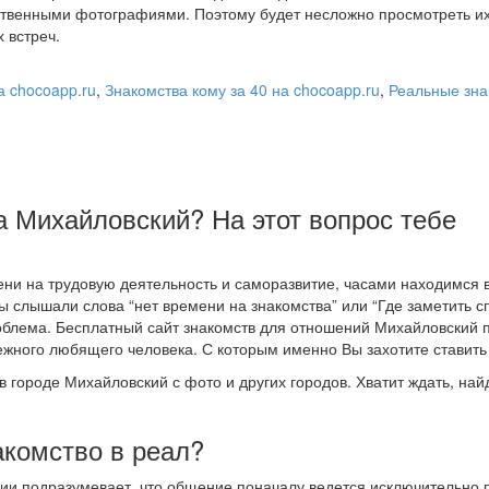
твенными фотографиями. Поэтому будет несложно просмотреть их
 встреч.
а chocoapp.ru
,
Знакомства кому за 40 на chocoapp.ru
,
Реальные зна
да Михайловский? На этот вопрос тебе
ни на трудовую деятельность и саморазвитие, часами находимся 
вы слышали слова “нет времени на знакомства” или “Где заметить с
проблема. Бесплатный сайт знакомств для отношений Михайловский
жного любящего человека. С которым именно Вы захотите ставить
в городе Михайловский с фото и других городов. Хватит ждать, най
акомство в реал?
ции подразумевает, что общение поначалу ведется исключительно 