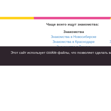
Чаще всего ищут знакомства:
Знакомства
Знакомства в Новосибирске
Знакомства в Краснодаре
Знакомства в Томске
Знакомства в Екатеринбурге
Этот сайт использует cookie-файлы, что позволяет сделат
Для чего
для брака и создания семьи
для любви и с/о
для дружбы
для взрослых
Советы
Знакомства дл