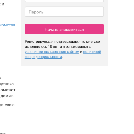
 и
комства
Начать знакомиться
Регистрируясь, я подтверждаю, что мне уже
исполнилось 18 лет и я ознакомился с
условиями пользования сайтом
и
политикой
конфиденциальности
.
в
путника
 поможет
 домик.
ди свою
при