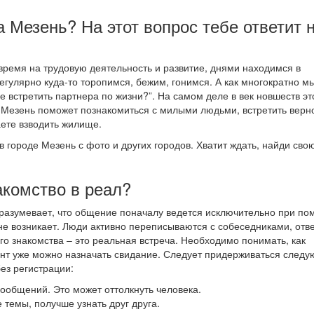
а Мезень? На этот вопрос тебе ответит 
ремя на трудовую деятельность и развитие, днями находимся в
егулярно куда-то торопимся, бежим, гонимся. А как многократно м
 встретить партнера по жизни?”. На самом деле в век новшеств эт
 Мезень поможет познакомиться с милыми людьми, встретить верн
ете взводить жилище.
в городе Мезень с фото и других городов. Хватит ждать, найди сво
акомство в реал?
дразумевает, что общение поначалу ведется исключительно при п
не возникает. Люди активно переписываются с собеседниками, отв
го знакомства – это реальная встреча. Необходимо понимать, как
мент уже можно назначать свидание. Следует придерживаться след
ез регистрации:
 сообщений. Это может оттолкнуть человека.
 темы, получше узнать друг друга.