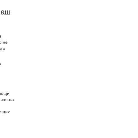
наш
ы
о не
ого
ю
омощи
ечая на
ующих