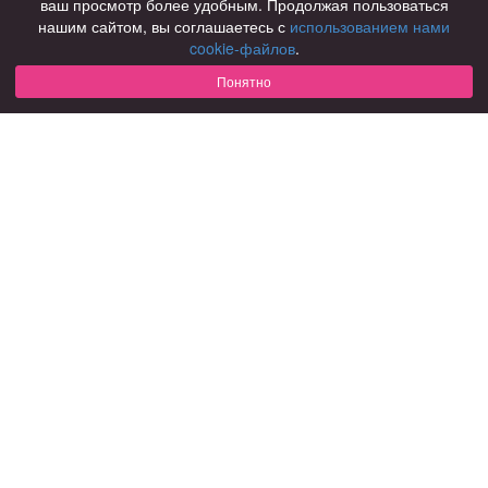
ваш просмотр более удобным. Продолжая пользоваться
нашим сайтом, вы соглашаетесь с
использованием нами
Для чего
cookie-файлов
.
для брака и создания семьи
для любви и с/о
Понятно
для дружбы
для взрослых
В возрасте
за 40 лет
за 60 лет
для пожилых
С кем
с девушками
с парнями
с фото
В стране
Россия
Советы
КОНФИДЕНЦИАЛЬНОСТЬ
Знакомства для взрослых
Правила