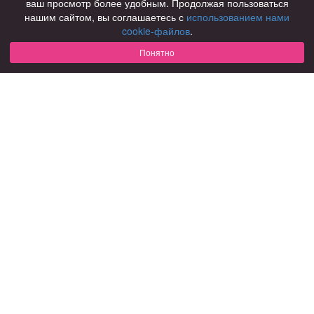
ваш просмотр более удобным. Продолжая пользоваться
нашим сайтом, вы соглашаетесь с
использованием нами
Для чего
cookie-файлов
.
для брака и создания семьи
для любви и с/о
Понятно
для дружбы
для взрослых
В возрасте
за 40 лет
за 60 лет
для пожилых
С кем
с девушками
с парнями
с фото
В стране
Россия
Советы
КОНФИДЕНЦИАЛЬНОСТЬ
Знакомства для взрослых
Правила