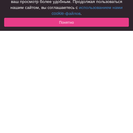
ваш просмотр более удобным. Продолжая пользоваться
нашим сайтом, вы соглашаетесь с
использованием нами
Для чего
cookie-файлов
.
для брака и создания семьи
для любви и с/о
Понятно
для дружбы
для взрослых
В возрасте
за 40 лет
за 60 лет
для пожилых
С кем
с девушками
с парнями
с фото
В стране
Россия
Советы
КОНФИДЕНЦИАЛЬНОСТЬ
Знакомства для взрослых
Правила